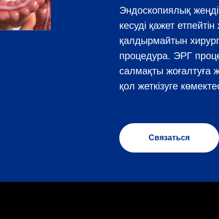
Эндоскопиялық жеңдік
кесуді қажет етпейті
қалдырмайтын хирур
процедура. ЭРГ проце
салмақты жоғалтуға жә
қол жеткізуге көмекте
Связаться