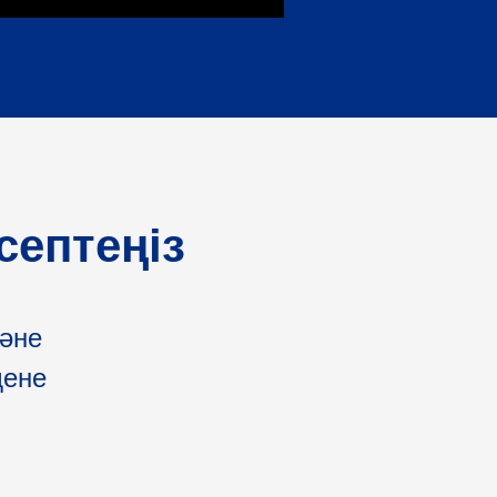
септеңіз
және
дене