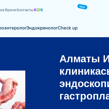
New
ике
Врачи
Контакты
K
I
D
S
УЗИ
Гастроэнтеролог
Эндокринолог
Check up
роэнтеролог
Эндокринолог
Check up
Алматы И
клиникас
эндоскоп
гастропла