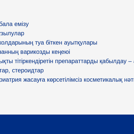
бала емізу
ұзылулар
жолдарының туа біткен ауытқулары
занның варикозды кеңеюі
ты тітіркендіретін препараттарды қабылдау – 
тар, стероидтар
иатрия жасауға көрсетілімсіз косметикалық нәт