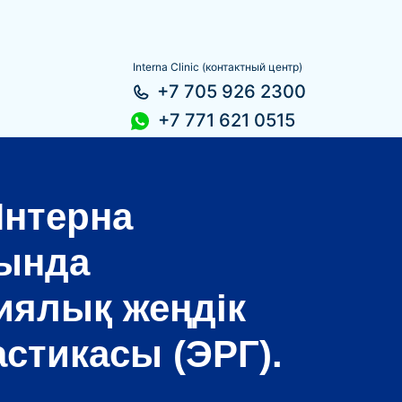
+7 705 926 2300
+7 771 621 0515
Interna Clinic (контактный центр)
+7 705 926 2300
+7 771 621 0515
нтерна
ында
иялық жеңдік
стикасы (ЭРГ).