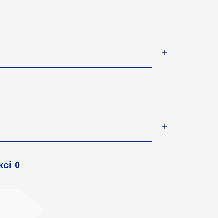
ксі
0
⠀