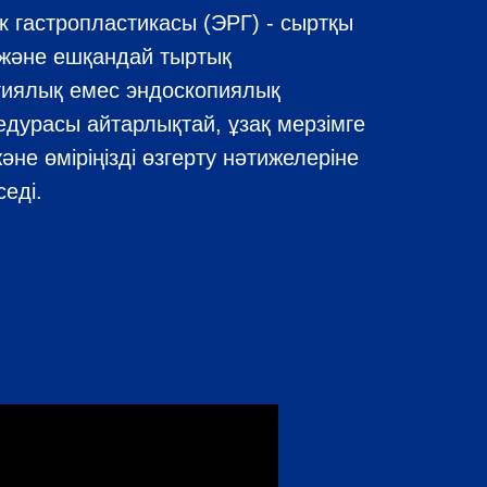
 гастропластикасы (ЭРГ) - сыртқы
н және ешқандай тыртық
гиялық емес эндоскопиялық
дурасы айтарлықтай, ұзақ мерзімге
не өміріңізді өзгерту нәтижелеріне
седі.