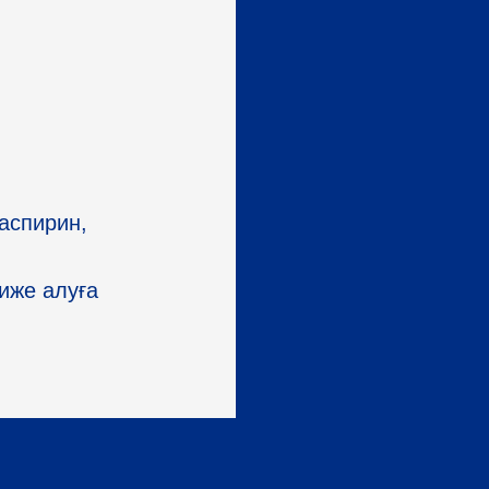
аспирин,
иже алуға