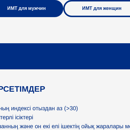
ИМТ для мужчин
ИМТ для женщин
РСЕТІМДЕР
ың индексі отыздан аз (>30)
ерлі ісіктері
занның және он екі елі ішектің ойық жаралары 