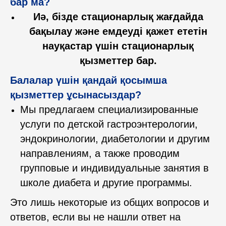
бар ма?
Республика Казахстан, город
Иә, бізде стационарлық жағдайда
Алматы, ул. Богенбай Батыра
бақылау және емдеуді қажет ететін
248.
науқастар үшін стационарлық
Посмотреть на карте
қызметтер бар.
Балалар үшін қандай қосымша
+7 705 926 2300
қызметтер ұсынасыздар?
Мы предлагаем специализированные
Записаться
услуги по детской гастроэнтерологии,
эндокринологии, диабетологии и другим
направлениям, а также проводим
групповые и индивидуальные занятия в
школе диабета и другие программы.
Договор открытой оферты InternaClinic
Это лишь некоторые из общих вопросов и
Правило возврата средств
ответов, если вы не нашли ответ на