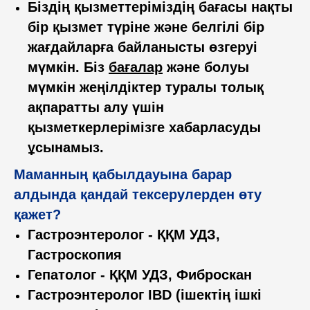
Біздің қызметтеріміздің бағасы нақты
бір қызмет түріне және белгілі бір
жағдайларға байланысты өзгеруі
мүмкін. Біз
бағалар
және болуы
мүмкін жеңілдіктер туралы толық
ақпаратты алу үшін
қызметкерлерімізге хабарласуды
ұсынамыз.
Маманның қабылдауына барар
алдында қандай тексерулерден өту
қажет?
Гастроэнтеролог - ҚҚМ УДЗ,
Гастроскопия
Гепатолог - ҚҚМ УДЗ, Фиброскан
Гастроэнтеролог IBD (ішектің ішкі