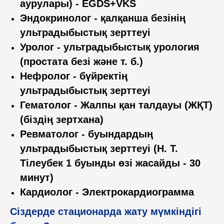
аурулары) - EGDS+VKS
Эндокринолог - қалқанша безінің
ультрадыбыстық зерттеуі
Уролог - ультрадыбыстық урология
(простата безі және т. б.)
Нефролог - бүйректің
ультрадыбыстық зерттеуі
Гематолог - Жалпы қан талдауы (ЖҚТ)
(біздің зертхана)
Ревматолог - буындардың
ультрадыбыстық зерттеуі (Н. Т.
Тілеубек 1 буынды өзі жасайды - 30
минут)
ТОО «Институт
Кардиолог - Электрокардиограмма
гастроэнтерологии,
Сіздерде стационарда жату мүмкіндігі
гепатологии и метаболизма»