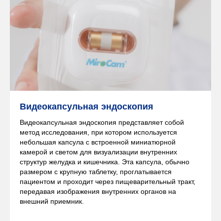
ТОО «Институт
Видеокапсульная эндоскопия
гастроэнтерологии,
гепатологии и метаболизма»
Видеокапсульная эндоскопия представляет собой
метод исследования, при котором используется
Республика Казахстан, город
небольшая капсула с встроенной миниатюрной
камерой и светом для визуализации внутренних
Алматы, ул. Богенбай Батыра
структур желудка и кишечника. Эта капсула, обычно
248.
размером с крупную таблетку, проглатывается
пациентом и проходит через пищеварительный тракт,
Посмотреть на карте
передавая изображения внутренних органов на
внешний приемник.
+7 705 926 2300