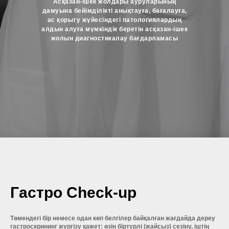
Асқазан-ішек жолдары ауруларының
дамуына бейімділікті анықтауға, бағалауға,
ас қорыту жүйесіндегі патологиялардың
алдын алуға мүмкіндік беретін асқазан-ішек
жолын диагностикалау бағдарламасы
Гастро Check-up
Төмендегі бір немесе одан көп белгілер байқалған жағдайда дереу
гастроскрининг жүргізу қажет: өзін біртүрлі (жайсыз) сезіну, іштің