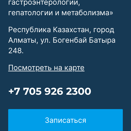
Договор открытой оферты InternaClinic
Правило возврата средств