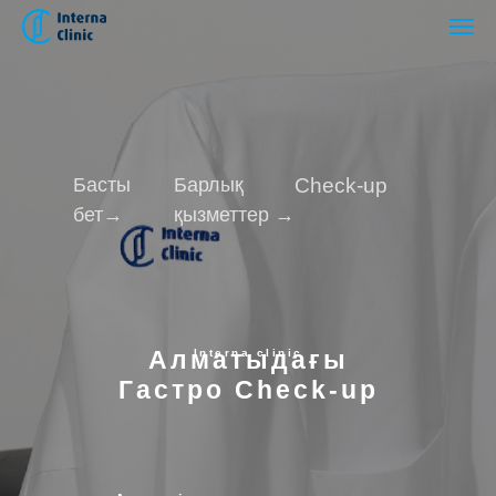
Басты
Барлық
Check-up
бет→
қызметтер →
Алматыдағы
Interna clinic
Гастро Check-up