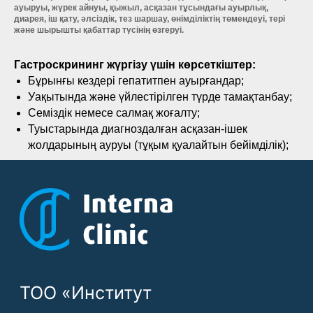
ауыруы, жүрек айнуы, қыжыл, асқазан тұсындағы ауырлық,
диарея, іш қату, әлсіздік, тез шаршау, өнімділіктің төмендеуі, тері
ТОО «Институт
және шырышты қабаттар түсінің өзгеруі.
гастроэнтерологии,
Гастроскрининг жүргізу үшін көрсеткіштер:
гепатологии и метаболизма»
Бұрынғы кездері гепатитпен ауырғандар;
Республика Казахстан, город
Уақытында және үйлестірілген түрде тамақтанбау;
Алматы, ул. Богенбай Батыра
Семіздік немесе салмақ жоғалту;
Туыстарында диагноздалған асқазан-ішек
248.
жолдарының ауруы (тұқым қуалайтын бейімділік);
Посмотреть на карте
+7 705 926 2300
Записаться