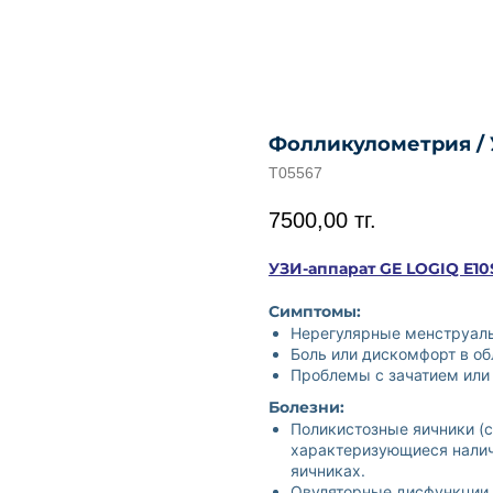
Фолликулометрия /
T05567
7500,00
тг.
УЗИ-аппарат GE LOGIQ E10
Симптомы:
Нерегулярные менструаль
Боль или дискомфорт в об
Проблемы с зачатием или
Болезни:
Поликистозные яичники (
характеризующиеся налич
яичниках.
Овуляторные дисфункции, 