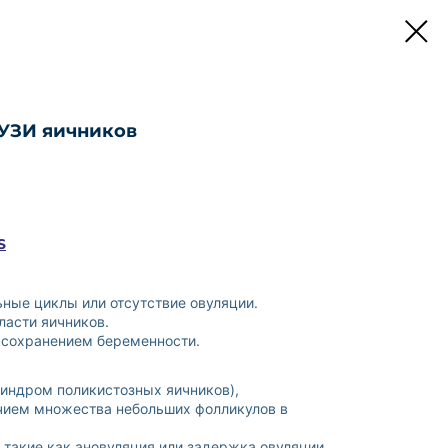
 УЗИ яичников
S
ные циклы или отсутствие овуляции.
ласти яичников.
 сохранением беременности.
синдром поликистозных яичников),
ием множества небольших фолликулов в
такие как ановуляция или задержка овуляции.