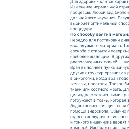
Для здоровых клеток характ
Изменение нормальной струк
процессы. Любой вид биопси
дальнейшего изучения. Резул
выбирает оптимальный спосо
процедуру.
По способу взятия матери
Нередко для постановки диа
исследуемого материала. То
соскоба с открытой поверхно
наиболее щадящим. В других
расположенных тканей — вну
Врач выполняет пункционну
других структур организма 
в онкологии, когда врач под
железы, простаты. Трепан б
ткани или костного мозга. 
цилиндра с заточенными кра
погружают в ткань, которая 
Эндоскопическая щипковая б
помощи эндоскопа. Обычно п
отделов желудочно-кишечного
и тонкого кишечника вводят
камерой. Изображение с кам