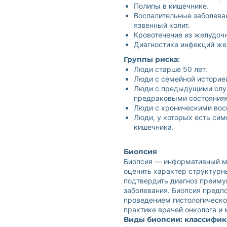
Полипы в кишечнике.
Воспалительные заболеван
язвенный колит.
Кровотечение из желудочн
Диагностика инфекций же
Группы риска
:
Люди старше 50 лет.
Люди с семейной историей
Люди с предыдущими случ
предраковыми состояния
Люди с хроническими вос
Люди, у которых есть си
кишечника.
Биопсия
Биопсия — информативный ме
оценить характер структурн
подтвердить диагноз преиму
заболевания. Биопсия предп
проведением гистологическо
практике врачей онколога и
Виды биопсии: классифик