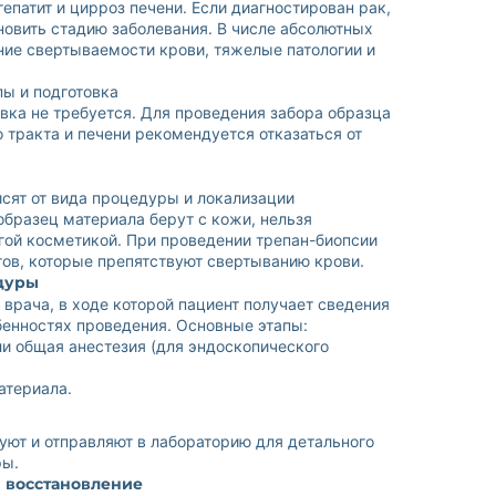
гепатит и цирроз печени. Если диагностирован рак,
новить стадию заболевания. В числе абсолютных
ие свертываемости крови, тяжелые патологии и
пы и подготовка
вка не требуется. Для проведения забора образца
 тракта и печени рекомендуется отказаться от
исят от вида процедуры и локализации
 образец материала берут с кожи, нельзя
гой косметикой. При проведении трепан-биопсии
ов, которые препятствуют свертыванию крови.
дуры
врача, в ходе которой пациент получает сведения
бенностях проведения. Основные этапы:
и общая анестезия (для эндоскопического
атериала.
ют и отправляют в лабораторию для детального
ры.
 восстановление