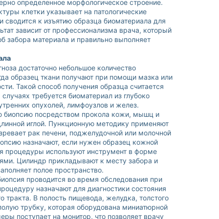
ерно определенное морфологическое строение.
туры клетки указывает на патологические
и сводится к изъятию образца биоматериала для
ьтат зависит от профессионализма врача, который
б забора материала и правильно выполняет
ала
гноза достаточно небольшое количество
гда образец ткани получают при помощи мазка или
сти. Такой способ получения образца считается
 случаях требуется биоматериал из глубоко
тренних опухолей, лимфоузлов и желез.
ю биопсию посредством прокола кожи, мышц и
длинной иглой. Пункционную методику применяют
озревает рак печени, поджелудочной или молочной
иопсию назначают, если нужен образец кожной
Для процедуры используют инструмент в форме
ями. Цилиндр прикладывают к месту забора и
заполняет полое пространство.
иопсия проводится во время обследования при
роцедуру назначают для диагностики состояния
 тракта. В полость пищевода, желудка, толстого
 полую трубку, которая оборудована миниатюрной
еры поступает на монитор, что позволяет врачу