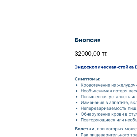
Биопсия
32000,00
тг.
Эн
доскопическая-стойка E
Симптомы
:
Кровотечение из желудочн
Необъяснимая потеря вес
Повышенная усталость ил
Изменения в аппетите, вк
Неперевариваемость пищи
Обнаружение крови в стул
Повторяющиеся или необъ
Болезни
, при которых може
Рак пищеварительного тра