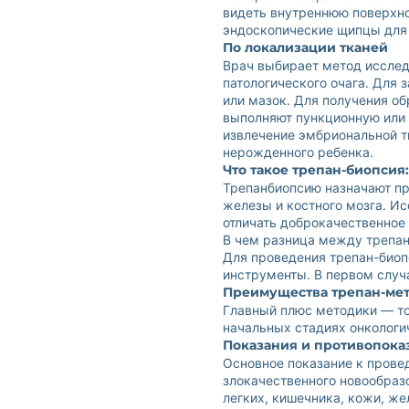
видеть внутреннюю поверхно
эндоскопические щипцы для 
По локализации тканей
Врач выбирает метод исслед
патологического очага. Для
или мазок. Для получения о
выполняют пункционную или 
извлечение эмбриональной т
нерожденного ребенка.
Что такое трепан-биопсия
Трепанбиопсию назначают п
железы и костного мозга. И
отличать доброкачественное 
В чем разница между трепан
Для проведения трепан-биоп
инструменты. В первом случ
Преимущества трепан-ме
Главный плюс методики — то
начальных стадиях онкологи
Показания и противопока
Основное показание к прове
злокачественного новообраз
легких, кишечника, кожи, же