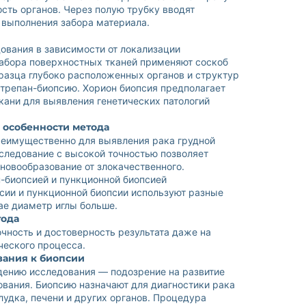
сть органов. Через полую трубку вводят
выполнения забора материала.
ования в зависимости от локализации
 забора поверхностных тканей применяют соскоб
бразца глубоко расположенных органов и структур
трепан-биопсию. Хорион биопсия предполагает
кани для выявления генетических патологий
: особенности метода
реимущественно для выявления рака грудной
сследование с высокой точностью позволяет
новообразование от злокачественного.
-биопсией и пункционной биопсией
сии и пункционной биопсии используют разные
ае диаметр иглы больше.
тода
чность и достоверность результата даже на
ческого процесса.
зания к биопсии
дению исследования — подозрение на развитие
ования. Биопсию назначают для диагностики рака
лудка, печени и других органов. Процедура