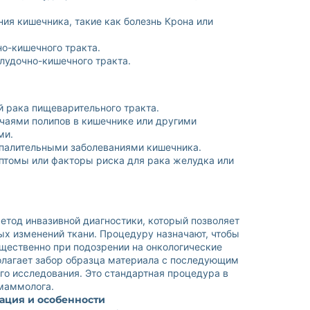
ия кишечника, такие как болезнь Крона или
о-кишечного тракта.
лудочно-кишечного тракта.
 рака пищеварительного тракта.
аями полипов в кишечнике или другими
ми.
палительными заболеваниями кишечника.
мптомы или факторы риска для рака желудка или
тод инвазивной диагностики, который позволяет
ых изменений ткани. Процедуру назначают, чтобы
щественно при подозрении на онкологические
олагает забор образца материала с последующим
го исследования. Это стандартная процедура в
 маммолога.
ация и особенности