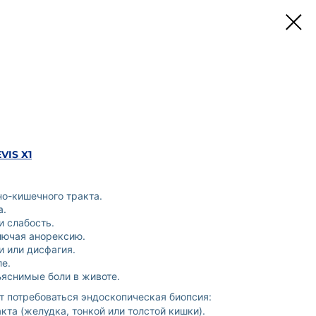
VIS X1
о-кишечного тракта.
а.
и слабость.
лючая анорексию.
 или дисфагия.
е.
яснимые боли в животе.
т потребоваться эндоскопическая биопсия:
кта (желудка, тонкой или толстой кишки).