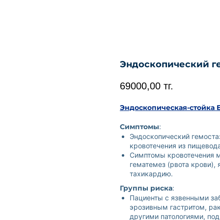
Эндоскопический г
69000,00
тг.
Эндоскопическая-стойка E
Симптомы
:
Эндоскопический гемоста
кровотечения из пищевода
Симптомы кровотечения мо
гематемез (рвота крови),
тахикардию.
Группы риска
:
Пациенты с язвенными за
эрозивным гастритом, рак
другими патологиями, по