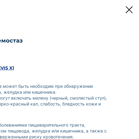
емостаз
VIS X1
з может быть необходим при обнаружении
, желудка или кишечника.
гут включать мелену (черный, смолистый стул),
 ярко-красный кал, слабость, бледность кожи и
болеваниями пищеварительного тракта,
ом пищевода, желудка или кишечника, а также с
дверженными риску кровотечения.