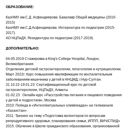
ОБРАЗОВАНИЕ:
КазНМУ им.С.Д. Асфендиярова. Бакалавр Общей медицины (2010-
2015)
КазНМУ им.С.Д.Асфендиярова. Интернатура по педиатрии (2015-
2017).
АО НЦПиДХ. Резидентура по педиатрии (2017-2019).
ДОПОЛНИТЕЛЬНО:
04-05.2019 Стажировка в King's College Hospital, Лондон,
Великобритания.
Отделение детской гастроэнтерологии, гепатологии и нутрициологии.
Март 2022г: Курс повышения квалификации по воспалительным
заболеваниям кишечника у детей в ННЦМД, г.Нур-Султан.
31.10.22-19.01.23: Сертификационный курс по детской
гастроэнтерологии, НЦПиДХ, Алматы
01-02.23 : Онлайн-курс «Расстройства питания и пищевого поведения
у детей и подростков», Москва
2010: Победа в «Интеллектуальных олимпиадах» на телеканале
«Казахстан»
2011: Тренинг на тему «Подготовка волонтеров по вопросам
репродуктивного здоровья, планирования семьи, ИППП, ВИЧ/СПИД»
2015: Обучение в Школе гражданского образования, организованной