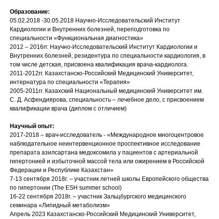
Образование:
05.02.2018 -30.05.2018 Научно-Исследовательский Институт
Кардиологии и Внутренних болезней, переподготовка по
специальности «Функциональная диагностика»
2012 – 2016гг. Научно-Исследовательский Институт Кардиологии и
Внутренних болезней, резидентура по специальности кардиология, в
том числе детская, присвоена квалификация врача-кардиолога.
2011-2012гг. Казахстанско-Российский Медицинский Университет,
интернатура по специальности «Терапия»
2005-2011гг. Казахский Национальный медицинский Университет им.
С. Д. Асфендиярова, специальность – лечебное дело, с присвоением
квалификации врача (диплом с отличием)
Научный опыт:
2017-2018 – врач-исследователь - «Международное многоцентровое
наблюдательное неинтервенционное проспективное исследование
препарата азилсартана медоксомила у пациентов с артериальной
гипертонией и избыточной массой тела или ожирением в Российской
Федерации и Республике Казахстан»
7-13 сентября 2018г. – участник летней школы Европейского общества
по гипертонии (The ESH summer school)
16-22 сентября 2018г. – участник Зальцбургского медицинского
семинара «Липидный метаболизм»
Апрель 2023 Казахстанско-Российский Медицинский Университет,