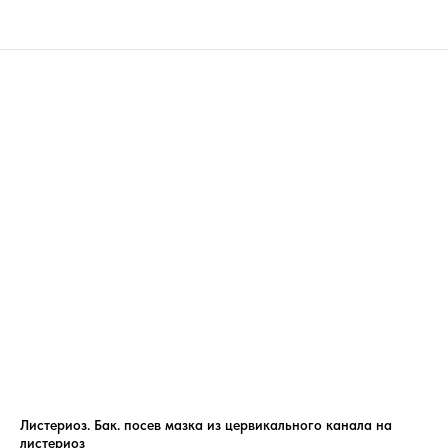
Листериоз. Бак. посев мазка из цервикального канала на
листериоз