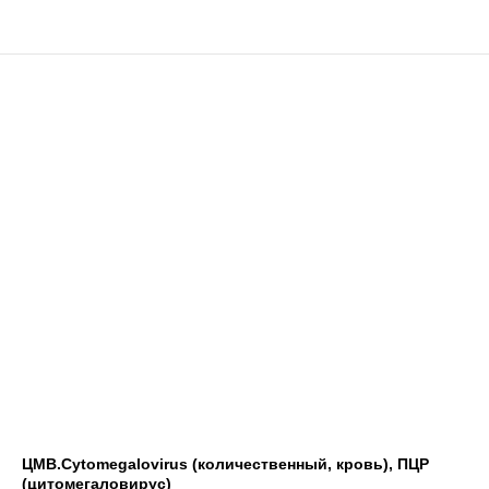
ЦМВ.Cytomegalovirus (количественный, кровь), ПЦР
(цитомегаловирус)